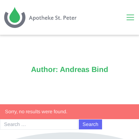
Skip to content
Author:
Andreas Bind
Sorry, no results were found.
Search for: