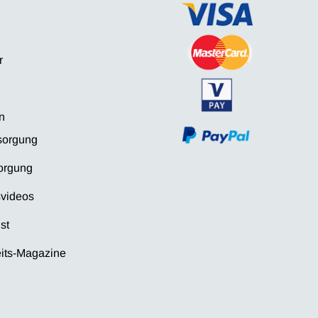
r
n
sorgung
orgung
videos
st
its-Magazine